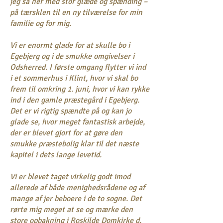
jeg så her med stor glæde og spænding –
på tærsklen til en ny tilværelse for min
familie og for mig.
Vi er enormt glade for at skulle bo i
Egebjerg og i de smukke omgivelser i
Odsherred. I første omgang flytter vi ind
i et sommerhus i Klint, hvor vi skal bo
frem til omkring 1. juni, hvor vi kan rykke
ind i den gamle præstegård i Egebjerg.
Det er vi rigtig spændte på og kan jo
glade se, hvor meget fantastisk arbejde,
der er blevet gjort for at gøre den
smukke præstebolig klar til det næste
kapitel i dets lange levetid.
Vi er blevet taget virkelig godt imod
allerede af både menighedsrådene og af
mange af jer beboere i de to sogne. Det
rørte mig meget at se og mærke den
store opbakning i Roskilde Domkirke d.