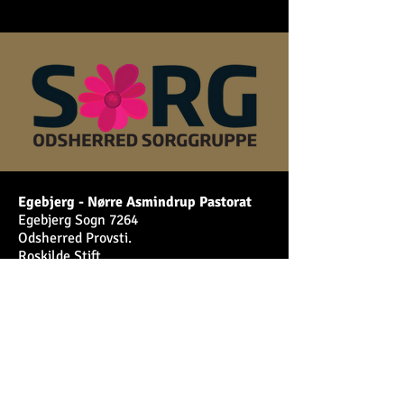
Egebjerg - Nørre Asmindrup Pastorat
Egebjerg Sogn 7264
Odsherred Provsti.
Roskilde Stift.
Egebjergkirke – i et ord
Egebjerg Præstegård
Ved Kirken 6
4500 Nykøbing Sjælland
Fortrolighedspolitik/GDPR/cookies