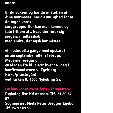
andre.
Er du voksen og har du mistet en af
dine nærmeste, har du mulighed for at
deltage i vores
sorggruppe. Her kan man komme og
tale frit om alt, hvad der rører sig i
sorgen, i fællesskab
med andre, der også har mistet.
vi mødes otte gange med opstart i
enten september eller i februar.
Møderne foregår om
onsdagen fra kl. 10-12 hver 14. dag i
konfirmandstuen v. Egebjerg
Kirke/præstegård:
ved Kirken 8, 4500 Nykøbing Sj.
Du kan kontakte os for en forsamtale:
Psykolog Ilse Kristensen. Tlf.
51 80 54
57
Sognepræst Niels Peter Brøgger Egebo.
Tlf. 24 97 81 99